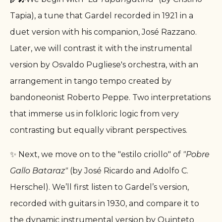
Tapia), a tune that Gardel recorded in 1921 in a
duet version with his companion, José Razzano.
Later, we will contrast it with the instrumental
version by Osvaldo Pugliese's orchestra, with an
arrangement in tango tempo created by
bandoneonist Roberto Peppe. Two interpretations
that immerse us in folkloric logic from very
contrasting but equally vibrant perspectives.
✨ Next, we move on to the "estilo criollo" of
"Pobre
Gallo Bataraz"
(by José Ricardo and Adolfo C.
Herschel). We’ll first listen to Gardel’s version,
recorded with guitars in 1930, and compare it to
the dynamic instrumental version by Quinteto