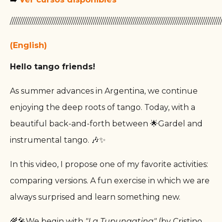
//////////////////////////////////////////////////////////////////////////////////////////////////////////
(English)
Hello tango friends!
As summer advances in Argentina, we continue
enjoying the deep roots of tango. Today, with a
beautiful back-and-forth between 🌟Gardel and
instrumental tango. 🎶✨
In this video, I propose one of my favorite activities:
comparing versions. A fun exercise in which we are
always surprised and learn something new.
🌾🎤We begin with
"La Tupungatina"
(by Cristino